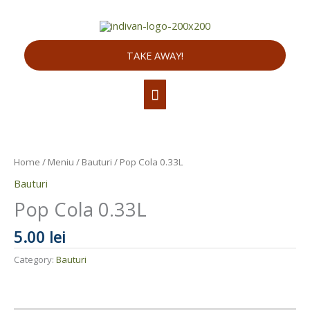
Skip
Main
to
content
Menu
TAKE AWAY!
Home
/
Meniu
/
Bauturi
/ Pop Cola 0.33L
Bauturi
Pop Cola 0.33L
5.00 lei
Category:
Bauturi