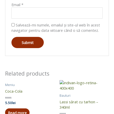
Email
*
Salvează-mi numele, emailul și site-ul web în acest
navigator pentru data viitoare când o să comentez.
Related products
Meniu
Coca-Cola
Bauturi
Lassi sărat cu tarhon –
Rated
5.50
lei
0
340ml
out
of
Read more