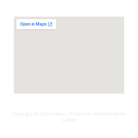
IndiVan Home
m
Copyright © 2026
Indivan
|
Politica de confidentialitate
|
ANPC