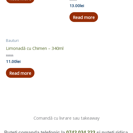
5
Rated
13.00
lei
0
out
of
Read more
5
Bauturi
Limonadă cu Chimen – 340ml
Rated
11.00
lei
0
out
of
Read more
5
Comandă cu livrare sau takeaway
Puteți comanda telefonic la 
0742 034 223
 și puteți ridica 