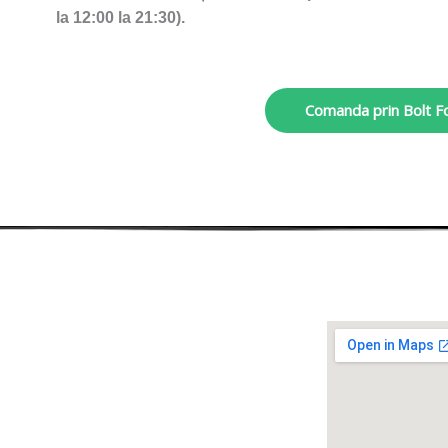
la 12:00 la 21:30). 
Comanda prin Bolt F
gare
IndiVan Home
sa
pre noi
niu
manda acum