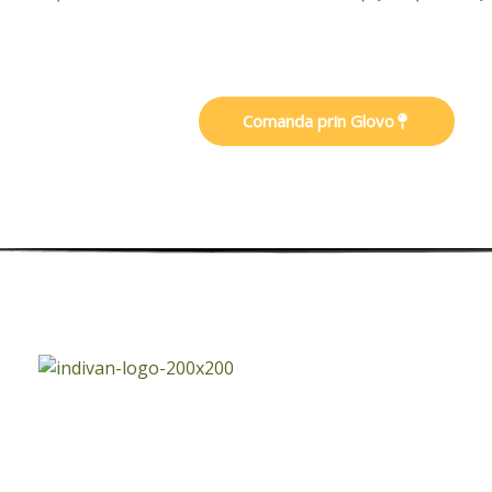
Comanda prin Glovo
Despre Noi
Navi
Aca
Primul și încă singurul foodtruck care oferă
Des
mâncare indiană în România
Me
Co